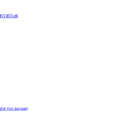
л ВТЖТиК
рте (по видам)